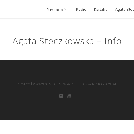
Radio
Książka
Agata Ste
Fundacja
Agata Steczkowska – Info
created by www.rozasteczkowska.com and Agata Steczkowska