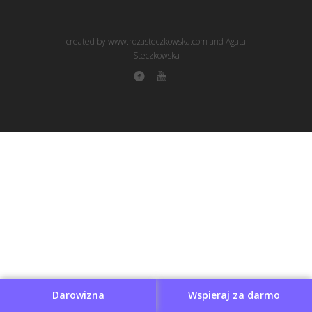
created by www.rozasteczkowska.com and Agata
Steczkowska
Darowizna
Wspieraj za darmo