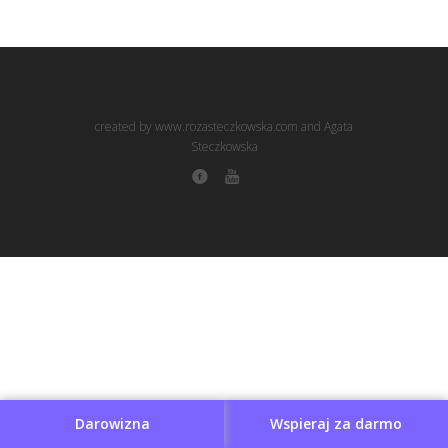
created by www.rozasteczkowska.com and Agata
Steczkowska
Darowizna
Wspieraj za darmo