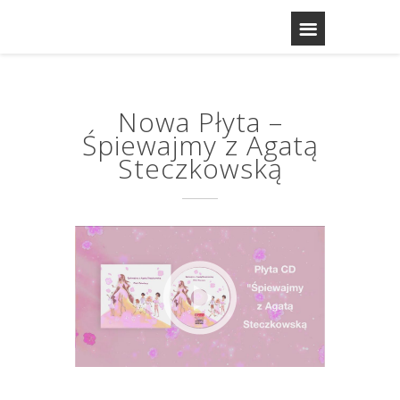
Nowa Płyta –
Śpiewajmy z Agatą
Steczkowską