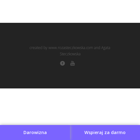
created by www.rozasteczkowska.com and Agata
Steczkowska
Darowizna
Wspieraj za darmo