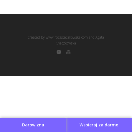
created by www.rozasteczkowska.com and Agata
Steczkowska
Darowizna
Wspieraj za darmo