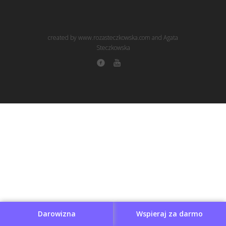
created by www.rozasteczkowska.com and Agata
Steczkowska
Darowizna
Wspieraj za darmo