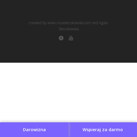
created by www.rozasteczkowska.com and Agata
Steczkowska
Darowizna
Wspieraj za darmo