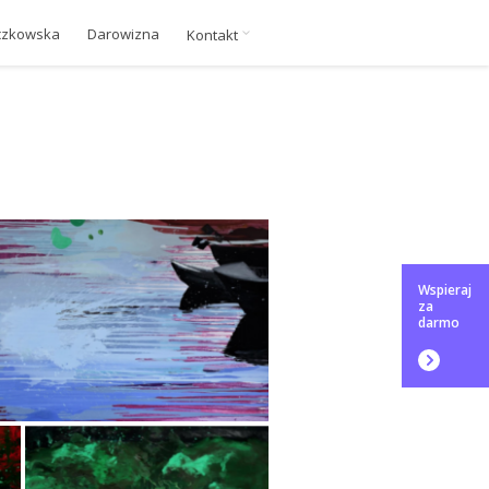
czkowska
Darowizna
Kontakt
Wspieraj
za
darmo