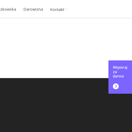
czkowska
Darowizna
Kontakt
Wspieraj
za
darmo