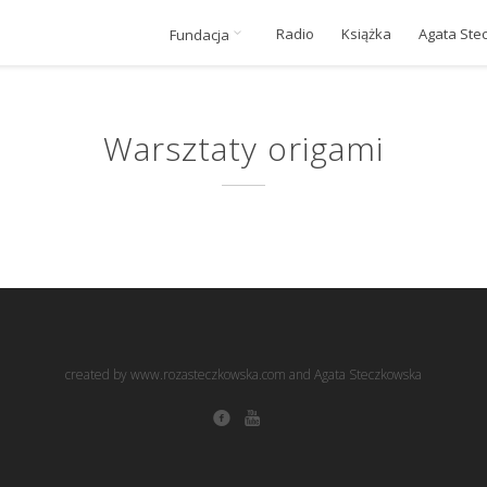
Radio
Książka
Agata Ste
Fundacja
Warsztaty origami
created by www.rozasteczkowska.com and Agata Steczkowska